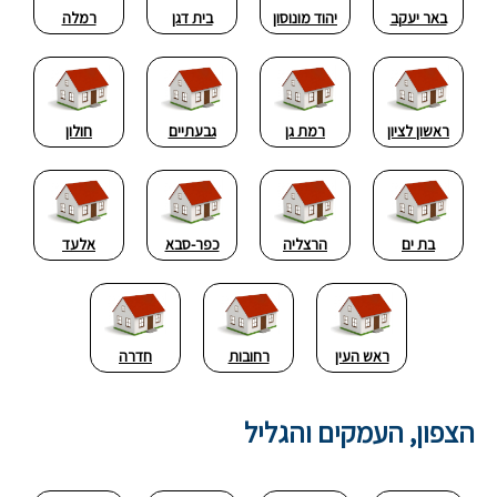
באר יעקב
יהוד מונוסון
בית דגן
רמלה
ראשון לציון
רמת גן
גבעתיים
חולון
בת ים
הרצליה
כפר-סבא
אלעד
ראש העין
רחובות
חדרה
הצפון, העמקים והגליל