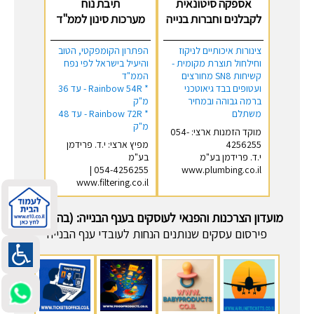
אספקה סיטונאית
תיבת נוח
לקבלנים וחברות בנייה
מערכות סינון לממ"ד
צינורות איכותיים לניקוז
הפתרון הקומפקטי, הטוב
וחילחול תוצרת מקומית -
והיעיל בישראל לפי נפח
קשיחות SN8 מחורצים
הממ"ד
ועטופים בבד גיאוטכני
* Rainbow 54R - עד 36
ברמה גבוהה ובמחיר
מ"ק
משתלם
* Rainbow 72R - עד 48
מ"ק
מוקד הזמנות ארצי: 054-
4256255
מפיץ ארצי: י.ד. פרידמן
י.ד. פרידמן בע"מ
בע"מ
054-4256255 |
www.plumbing.co.il
www.filtering.co.il
מועדון הצרכנות והפנאי לעוסקים בענף הבנייה: (בהקמה)
פירסום עסקים שנותנים הנחות לעובדי ענף הבנייה