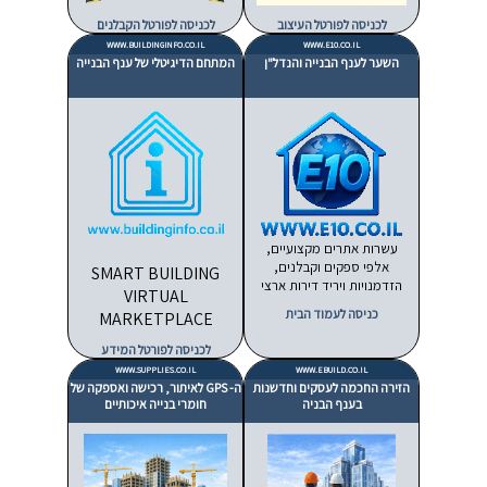
לכניסה לפורטל העיצוב
לכניסה לפורטל הקבלנים
WWW.BUILDINGINFO.CO.IL
WWW.E10.CO.IL
השער לענף הבנייה והנדל"ן
המתחם הדיגיטלי של ענף הבנייה
עשרות אתרים מקצועיים,
אלפי ספקים וקבלנים,
SMART BUILDING
הזדמנויות ויריד דירות ארצי
VIRTUAL
כניסה לעמוד הבית
MARKETPLACE
לכניסה לפורטל המידע
WWW.SUPPLIES.CO.IL
WWW.EBUILD.CO.IL
הזירה החכמה לעסקים וחדשנות
ה- GPS לאיתור, רכישה ואספקה של
בענף הבניה
חומרי בנייה איכותיים