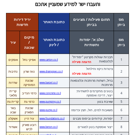
ותעברו ישר למידע שמעניין אתכם
מס
תחום פעילות / מציגים
יריד דירות
כתובת האתר
ביתן
בביתן
חדשות
מיקום
מס
שלב א': יסודות
כתובת האתר
/
עיר
ביתן
ותשתיות
/ לינק
שכונה
תבניות עגולות מקרטון "יסודית"
1
אפיקי נחל
אופקים
www.carton.co.il
לכלונסאות
הדגמה פעילה
צינורות ניקוז וחילחול
2
נווה שרון
נתיבות
www.drainpipes.co.il
הדגמה פעילה
ברזל, רשתות מרותכות וכלונסאות
שכונת
3
שדרות
www.barzel.co.il
מרותכות
המוסיקה
בטונים מתקדמים לתשתיות:
קריית
4
כרמי הנדיב
www.concrete.co.il
ייצור, דריכה ואספקה
מלאכי
5
שאיבת בטון
כרמי גת
קריית גת
www.pumping.co.il
שכונת
באר
6
משאבות למים, חול, חצץ וכדומה
www.pump.co.il
הפארק
שבע
7
יסודות, קידוחים וביסוס מבנים
עיר היין
אשקלון
www.foundations.co.il
רובע פארק
8
ייצור ואספקת בטון למגורים
אשדוד
www.beton.co.il
לכיש