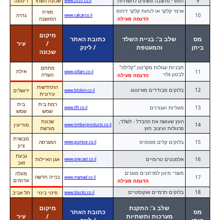
9
חומרי מחצבה ומצעים לתשתיות
שכונת השחר
דימונה
www.zifzif.co.il
ארגזי קלקר או לוחות קלקר דחוס
מזרח
10
גדרה
www.calcar.co.il
הדגמה פעילה
המושבה
מיקום
מס
שלב ב': בניית השלד
כתובת האתר
/
עיר
ביתן
והמעטפת
/ לינק
שכונה
תבניות עגולות מקרטון "קלילה"
מתחם
אילת
11
www.pillars.co.il
לבטון גלוי
השדה
הדגמה פעילה
התחדשות
12
בלוקים מבודדים מאיטונג
ירושלים
www.blokim.co.il
עירונית
רמת בית
בית
13
מעליות ועגורנים
www.lift.co.il
שמש
שמש
העץ שעושה את ההבדל - לשלד,
שכונת
14
מודיעין
www.timberproducts.co.il
פרגולות ועיצוב חוץ
מורשת
מבשרת
15
בלוקים קלים מפומיס
המגרסה
www.pumice.co.il
ציון
גבעת
16
אלמנטים טרומיים
אגן האיילות
www.precast.co.il
זאב
מוצרי מיגון למרחבים מוגנים
מעלה
בנייה חדשה
17
www.mamad.co.il
אדומים
הדגמה פעילה
18
בלוקים תרמיים ואקוסטיים
פינוי בינוי
תל אביב
www.blocks.co.il
שלב ג': התקנת
מיקום
מס
כתובת האתר
מערכות ותשתיות
/
עיר