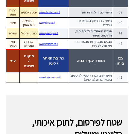
שכונה
קריית
39
חיפוי זכוכית לקירות חוץ
גבעת אלונים
www.shutters.co.il
אתא
חיפוי קירות חוץ באבן שיש
התחדשות
40
חיפה
www.tiles.co.il
טבעית
נווה שאנן
אבנים משתלבות לריצוף חוץ,
41
רובע יזרעאל
עפולה
www.paving.co.il
מדרכות, חניות
אבנים טבעיות או מבטון דמוי
מורדות
נוף
42
www.avanim.co.il
פני-סלע לקירות
המצודה
הגליל
מיקום
מס
כתובת האתר
מועדון ענף הבניה
/
עיר
ביתן
/ לינק
שכונה
מועדון הצרכנות והפנאי לעוסקים
43
www.in-ternet.co.il
בענף הבנייה (בהקמה)
שטח לפירסום, לתוכן איכותי,