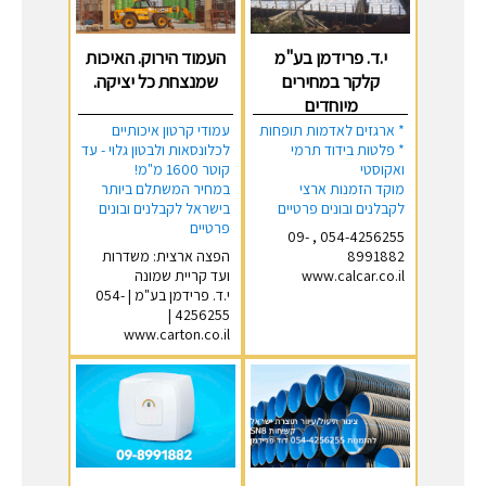
י.ד. פרידמן בע"מ
העמוד הירוק. האיכות
קלקר במחירים
שמנצחת כל יציקה.
מיוחדים
* ארגזים לאדמות תופחות
עמודי קרטון איכותיים
* פלטות בידוד תרמי
לכלונסאות ולבטון גלוי - עד
ואקוסטי
קוטר 1600 מ"מ!
מוקד הזמנות ארצי
במחיר המשתלם ביותר
לקבלנים ובונים פרטיים
בישראל לקבלנים ובונים
פרטיים
054-4256255 , 09-
8991882
הפצה ארצית: משדרות
www.calcar.co.il
ועד קריית שמונה
י.ד. פרידמן בע"מ | 054-
4256255 |
www.carton.co.il