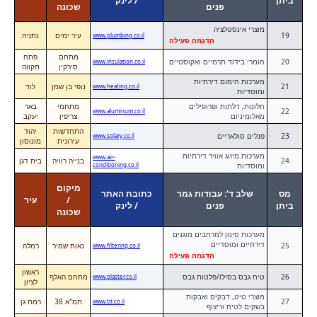
ביתן
/ לינק
פנים
שכונה
מוצרי אינסטלציה
19
עיר ימים
נתניה
www.plumbing.co.il
הדגמה פעילה
מתחם
פתח
20
חומרי בידוד תרמיים ואקוסטיים
www.insulation.co.il
סירקין
תקווה
מערכות חימום דירתיות
21
נופי בן שמן
לוד
www.heating.co.il
ומוסדיות
חלונות, דלתות ופרופילים
מתחמי
באר
22
www.aluminum.co.il
מאלומיניום
צריפין
יעקב
התחדשות
יהוד
23
פנלים סולאריים
www.solary.co.il
עירונית
מונוסון
מערכות מיזוג אוויר דירתיות
www.air-
24
בנייה רוויה
בית דגן
ומוסדיות
conditioning.co.il
מיקום
מס
שלב ד': עבודות גמר
כתובת האתר
/
עיר
ביתן
פנים
/ לינק
שכונה
מערכות סינון למרחבים מוגנים
דירתיים ומוסדיים
25
נאות שמיר
רמלה
www.filtering.co.il
הדגמה פעילה
ראשון
26
טיח גבס בסילו/פלטות גבס
מתחם האלף
www.plaster.co.il
לציון
מוצרי טיט, דבקים ואבקות
27
תמ"א 38
רמת גן
www.tit.co.il
בשקים לטיח וריצוף