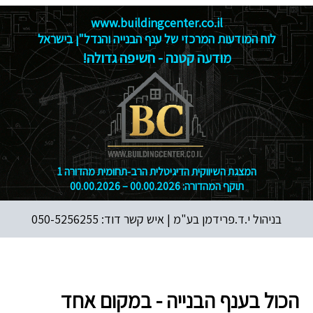
www.buildingcenter.co.il
לוח המודעות המרכזי של ענף הבנייה והנדל"ן בישראל
מודעה קטנה - חשיפה גדולה!
המצגת השיווקית הדיגיטלית הרב‑תחומית מהדורה 1
תוקף המהדורה: 00.00.2026 – 00.00.2026
בניהול י.ד.פרידמן בע"מ |
איש קשר דוד: 050-5256255
הכול בענף הבנייה - במקום אחד