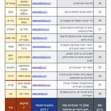
מתחם
28
מדרגות ופודסטים
גבעתיים
www.madregot.co.il
ההסתדרות
תוכנית
29
דלתות פנים ודלתות כניסה
חולון
www.dlatot.co.il
ח-500
קו הרכבת
30
כלי עבודה חשמליים ומקצועיים
בת ים
www.worktools.co.il
הקלה
חומרים וטכנולוגיות לצבע פנים
31
גליל ים
הרצליה
www.painting.co.il
ושליכט צבעוני
שיש טבעי וגרניט פורצלן לריצוף
קרית
32
כפר-סבא
www.floors.co.il
לבית ולחוץ
הצעירים
חיפויי יוקרה וקרמיקה מעוצבים
בנייה למגזר
33
אלעד
www.keramikot.co.il
לחדרי רחצה ומטבחים
הדתי
משרביות, בריקים, קופינג,
ראש
34
ריצופים וחיפויים מחרס לחוץ
פסגות אפק
www.terracotta.co.il
העין
ופנים
התחדשות
35
חיפויי קיר דקורטיביים
רחובות
www.walls.co.il
ופיתוח
מעקה ברזל, אלומיניום או זכוכית
גבעת אולגה
חדרה
36
www.stairs.co.il
למדרגות או למרפסות
שיש למטבח: משטחי עבודה
שכונת יצחק
37
נהריה
www.worktops.co.il
מעוצבים ויוקרתיים
שמיר
כלים סניטריים, ברזים מעוצבים
38
שערי עכו
עכו
www.sanitar.co.il
ויוקרתיים
מיקום
מס
שלב ה': עבודות גמר
כתובת האתר
/
עיר
ביתן
חוץ חיפויים ופיתוח
/ לינק