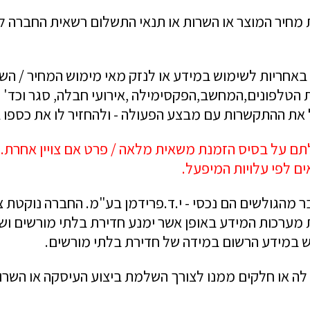
 מחיר המוצר או השרות או תנאי התשלום רשאית החברה 
באחריות לשימוש במידע או לנזק מאי מימוש המחיר / השרו
טלפונים,המחשב,הפקסימילה ,אירועי חבלה, סגר וכד' ל
ל את ההתקשרות עם מבצע הפעולה - ולהחזיר לו את כספו 
תם על בסיס הזמנת משאית מלאה / פרט אם צויין אחרת. 
ם לפי עלויות המיפעל.
 מהגולשים הם נכסי - י.ד.פרידמן בע"מ. החברה נוקטת
ת מערכות המידע באופן אשר ימנע חדירת בלתי מורשים וש
וש במידע הרשום במידה של חדירת בלתי מורשים.
ה או חלקים ממנו לצורך השלמת ביצוע העיסקה או השרות 