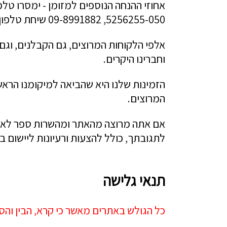
אחוזי ההנחה הנוספים למזומן - ימסרו טלפ
5256255-050, 09-8991882 שיחת טלפון אחת תחסוך לך ה"קונה החכם" הרבה כסף, ריצות וזמן יקר.
אלפי הלקוחות המרוצים, גם הקבלנים, וגם
וחברינו היקרים.
הזמינות שלנו היא שהביאה למיקומנו הראשו
המרוצים.
אם אתה מרוצה מהאתר ומהשרות ספר לאחרים
לתגובתך, כולל להצעות ורעיונות ליישום 
תנאי גלישה
כל הגולש באתרים מאשר כי קרא, הבין וה