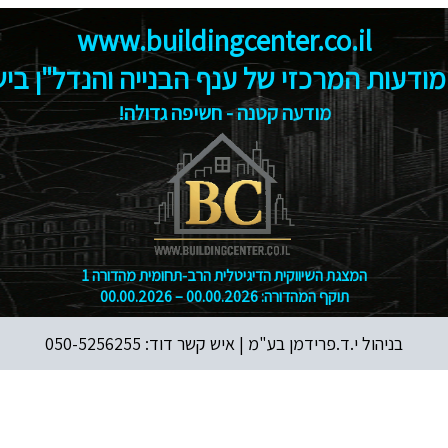
www.buildingcenter.co.il
מודעות המרכזי של ענף הבנייה והנדל"ן בי
מודעה קטנה - חשיפה גדולה!
המצגת השיווקית הדיגיטלית הרב‑תחומית מהדורה 1
תוקף המהדורה: 00.00.2026 – 00.00.2026
בניהול י.ד.פרידמן בע"מ |
איש קשר דוד: 050-5256255